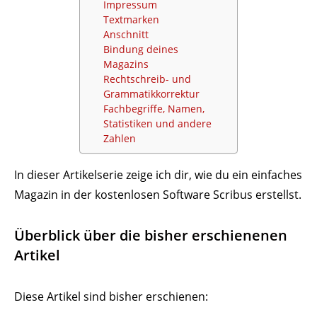
Impressum
Text­marken
Anschnitt
Bindung deines
Magazins
Rech­t­­schreib- und
Grammatikkorrektur
Fach­be­griffe, Namen,
Statis­tiken und andere
Zahlen
In dieser Arti­kel­serie zeige ich dir, wie du ein einfaches
Magazin in der kosten­losen Software Scribus erstellst.
Über­blick über die bisher erschie­nenen
Artikel
Diese Artikel sind bisher erschienen: