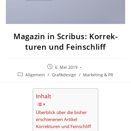
Magazin in Scribus: Korrek­
turen und Feinschliff
Beitrag
6. Mai 2019
veröffentlicht:
Beitrags-
Allgemein
/
Grafikdesign
/
Marketing & PR
Kategorie:
Inhalt
Über­blick über die bisher
erschie­nenen Artikel
Korrek­turen und Feinschliff