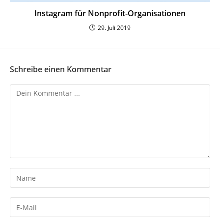
Instagram für Nonprofit-Organisationen
29. Juli 2019
Schreibe einen Kommentar
Kommentieren
Gib
deinen
Namen
Gib
oder
deine