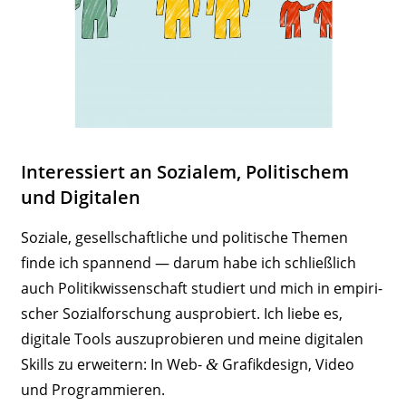
Inter­es­siert an Sozialem, Poli­ti­schem
und Digitalen
Soziale, gesell­schaft­liche und poli­tische Themen
finde ich spannend — darum habe ich schließlich
auch Poli­tik­wis­sen­schaft studiert und mich in empi­ri­
scher Sozi­al­for­schung auspro­biert. Ich liebe es,
digitale Tools auszu­pro­bieren und meine digi­talen
Skills zu erweitern: In Web-
Grafik­design, Video
&
und Programmieren.