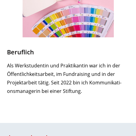
Beruflich
Als Werk­stu­dentin und Prak­ti­kantin war ich in der
Öffent­lich­keits­arbeit, im Fund­raising und in der
Projekt­arbeit tätig. Seit 2022 bin ich Kommu­ni­ka­ti­
ons­ma­na­gerin bei einer Stiftung.