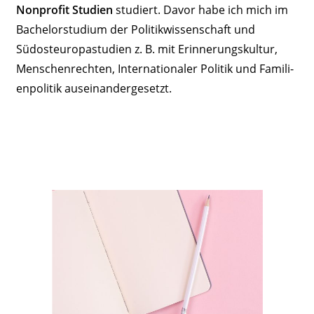
Nonprofit Studien
studiert. Davor habe ich mich im
Bache­lor­studium der Poli­tik­wis­sen­schaft und
Südost­eu­ro­pa­studien z. B. mit Erin­ne­rungs­kultur,
Menschen­rechten, Inter­na­tio­naler Politik und Fami­li­
en­po­litik auseinandergesetzt.