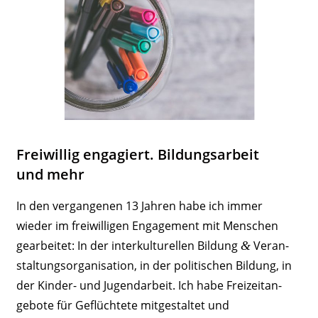
Frei­willig enga­giert. Bildungs­arbeit
und mehr
In den vergan­genen 13 Jahren habe ich immer
wieder im frei­wil­ligen Enga­gement mit Menschen
gear­beitet: In der inter­kul­tu­rellen Bildung
Veran­
&
stal­tungs­or­ga­ni­sation, in der poli­ti­schen Bildung, in
der Kinder- und Jugend­arbeit. Ich habe Frei­zeit­an­
gebote für Geflüchtete mitge­staltet und