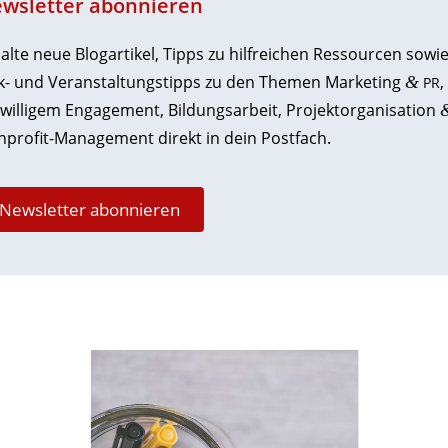
ws­letter abonnieren
alte neue Blog­ar­tikel, Tipps zu hilf­reichen Ressourcen sowi
k- und Veran­stal­tungs­tipps zu den Themen Marketing
,
&
PR
i­wil­ligem Enga­gement, Bildungs­arbeit, Projekt­orga­ni­sation
profit-Management direkt in dein Postfach.
News­letter abonnieren