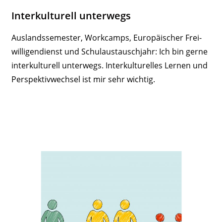
Inter­kul­turell unterwegs
Auslands­se­mester, Work­camps, Euro­päi­scher Frei­
wil­li­gen­dienst und Schul­aus­tauschjahr: Ich bin gerne
inter­kul­turell unterwegs. Inter­kul­tu­relles Lernen und
Perspek­tiv­wechsel ist mir sehr wichtig.