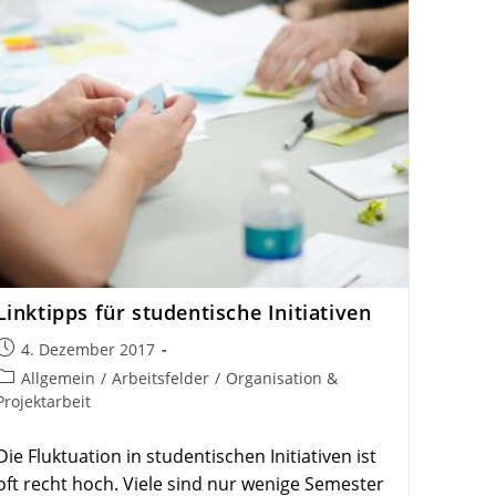
Link­tipps für studen­tische Initiativen
Beitrag
4. Dezember 2017
veröffentlicht:
Beitrags-
Allgemein
/
Arbeitsfelder
/
Organisation &
Kategorie:
Projektarbeit
Die Fluktuation in studentischen Initiativen ist
oft recht hoch. Viele sind nur wenige Semester