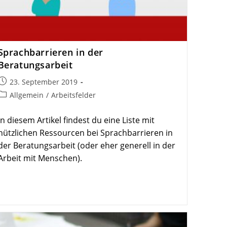
Sprach­bar­rieren in der
Beratungsarbeit
Beitrag
23. September 2019
veröffentlicht:
Beitrags-
Allgemein
/
Arbeitsfelder
Kategorie:
In diesem Artikel findest du eine Liste mit
nützlichen Ressourcen bei Sprachbarrieren in
der Beratungsarbeit (oder eher generell in der
Arbeit mit Menschen).