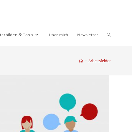
Website-
ter­bilden
Tools
Über mich
News­letter
&
Suche
>
Arbeitsfelder
umschalten