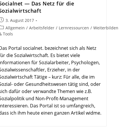
Socialnet — Das Netz für die
Sozialwirtschaft
Beitrag
3. August 2017
veröffentlicht:
Beitrags-
Allgemein
/
Arbeitsfelder
/
Lernressourcen
/
Weiterbilden
Kategorie:
& Tools
Das Portal socialnet. bezeichnet sich als Netz
für die Sozialwirtschaft. Es bietet viele
Informationen für Sozialarbeiter, Psychologen,
Sozialwissenschaftler, Erzieher, in der
Sozialwirtschaft Tätige – kurz: Für alle, die im
Sozial- oder Gesundheitswesen tätig sind, oder
sich dafür oder verwandte Themen wie z.B.
Sozialpolitik und Non-Profit-Management
interessieren. Das Portal ist so umfangreich,
dass ich ihm heute einen ganzen Artikel widme.