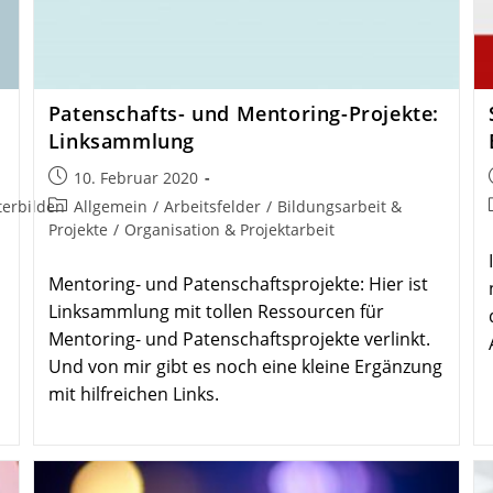
Paten­schafts- und Mentoring-Projekte:
Linksammlung
Beitrag
10. Februar 2020
veröffentlicht:
Beitrags-
terbilden
Allgemein
/
Arbeitsfelder
/
Bildungsarbeit &
Kategorie:
Projekte
/
Organisation & Projektarbeit
Mentoring- und Patenschaftsprojekte: Hier ist
Linksammlung mit tollen Ressourcen für
Mentoring- und Patenschaftsprojekte verlinkt.
Und von mir gibt es noch eine kleine Ergänzung
mit hilfreichen Links.