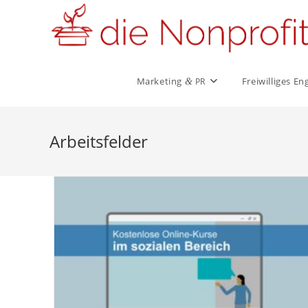
Zum
Inhalt
springen
Marketing
Frei­wil­liges 
&
PR
Arbeitsfelder