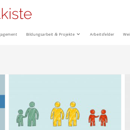
Engagement
Bildungs­arbeit
Projekte
Arbeits­felder
Wei
&