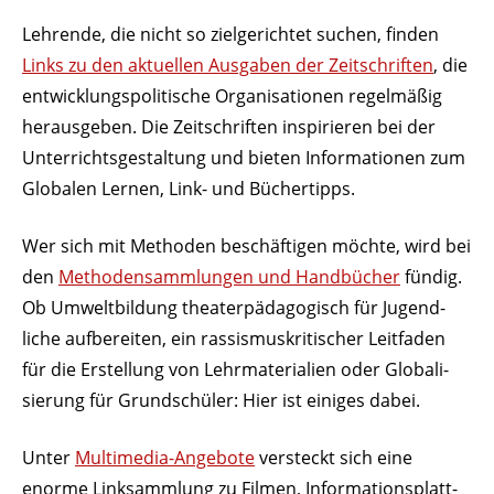
Lehrende, die nicht so ziel­ge­richtet suchen, finden
Links zu den aktu­ellen Ausgaben der Zeit­schriften
, die
entwick­lungs­po­li­tische Orga­ni­sa­tionen regel­mäßig
heraus­geben. Die Zeit­schriften inspi­rieren bei der
Unter­richts­ge­staltung und bieten Infor­ma­tionen zum
Globalen Lernen, Link- und Büchertipps.
Wer sich mit Methoden beschäf­tigen möchte, wird bei
den
Metho­den­samm­lungen und Hand­bücher
fündig.
Ob Umwelt­bildung thea­ter­päd­ago­gisch für Jugend­
liche aufbe­reiten, ein rassis­mus­kri­ti­scher Leit­faden
für die Erstellung von Lehr­ma­te­rialien oder Globa­li­
sierung für Grund­schüler: Hier ist einiges dabei.
Unter
Multi­media-Angebote
versteckt sich eine
enorme Link­sammlung zu Filmen, Infor­ma­ti­ons­platt­