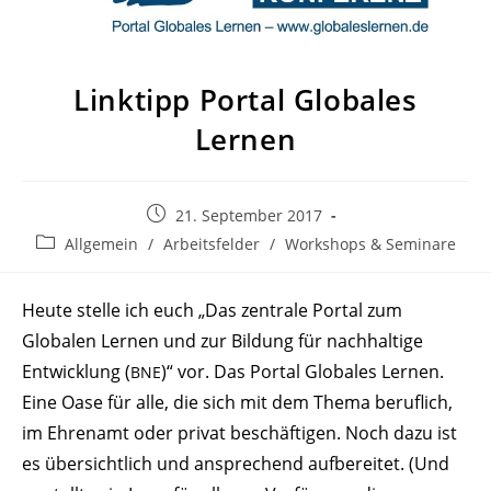
Linktipp Portal Globales
Lernen
Beitrag
21. September 2017
veröffentlicht:
Beitrags-
Allgemein
/
Arbeitsfelder
/
Workshops & Seminare
Kategorie:
Heute stelle ich euch „Das zentrale Portal zum
Globalen Lernen und zur Bildung für nach­haltige
Entwicklung (
)“ vor. Das Portal Globales Lernen.
BNE
Eine Oase für alle, die sich mit dem Thema beruflich,
im Ehrenamt oder privat beschäf­tigen. Noch dazu ist
es über­sichtlich und anspre­chend aufbe­reitet. (Und