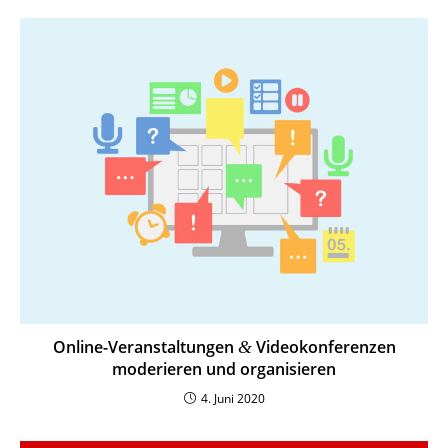
Online-Veran­stal­tungen
Video­kon­fe­renzen
&
mode­rieren und organisieren
4. Juni 2020