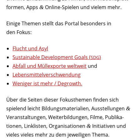
formen, Apps
Online-Spielen und vielem mehr.
&
Einige Themen stellt das Portal besonders in
den Fokus:
Flucht und Asyl
Sustainable Deve­lo­pment Goals (
)
SDG
Abfall und Müll­ex­porte weltweit
und
Lebens­mit­tel­ver­schwendung
Weniger ist mehr / Degrowth.
Über die Seiten dieser Fokus­themen finden sich
spielend leicht Bildungs­ma­te­rialien, Ausstel­lungen
&
Veran­stal­tungen, Weiter­bil­dungen, Filme, Publi­ka­
tionen, Link­listen, Orga­ni­sa­tionen
Initia­tiven und
&
vieles vieles mehr zu dem jewei­ligen Thema.