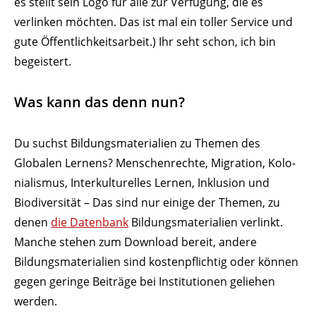
es stellt sein Logo für alle zur Verfügung, die es
verlinken möchten. Das ist mal ein toller Service und
gute Öffent­lich­keits­arbeit.) Ihr seht schon, ich bin
begeistert.
Was kann das denn nun?
Du suchst Bildungs­ma­te­rialien zu Themen des
Globalen Lernens? Menschen­rechte, Migration, Kolo­
nia­lismus, Inter­kul­tu­relles Lernen, Inklusion und
Biodi­ver­sität – Das sind nur einige der Themen, zu
denen
die Datenbank
Bildungs­ma­te­rialien verlinkt.
Manche stehen zum Download bereit, andere
Bildungs­ma­te­rialien sind kosten­pflichtig oder können
gegen geringe Beiträge bei Insti­tu­tionen geliehen
werden.