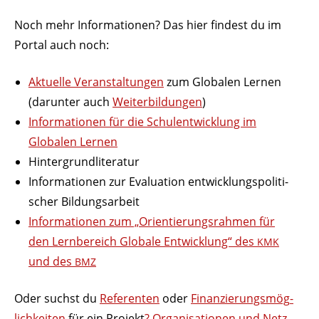
Noch mehr Infor­ma­tionen? Das hier findest du im
Portal auch noch:
Aktuelle Veran­stal­tungen
zum Globalen Lernen
(darunter auch
Weiter­bil­dungen
)
Infor­ma­tionen für die Schul­ent­wicklung im
Globalen Lernen
Hinter­grund­li­te­ratur
Infor­ma­tionen zur Evaluation entwick­lungs­po­li­ti­
scher Bildungsarbeit
Infor­ma­tionen zum „Orien­tie­rungs­rahmen für
den Lern­be­reich Globale Entwicklung“ des
KMK
und des
BMZ
Oder suchst du
Refe­renten
oder
Finan­zie­rungs­mög­
lich­keiten
für ein Projekt
? Orga­ni­sa­tionen und Netz­