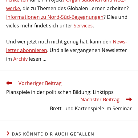
werke
, die zu Themen des Globalen Lernen arbeiten?
Infor­ma­tionen zu Nord-Süd-Begeg­nungen
? Dies und
vieles mehr findet sich unter
Services
.
Und wer jetzt noch nicht genug hat, kann den
News­
letter abon­nieren
. Und alle vergan­genen News­letter
im
Archiv
lesen …
Weitere
Vorheriger Beitrag
Artikel
Plan­spiele in der poli­ti­schen Bildung: Linktipps
ansehen
Nächster Beitrag
Brett- und Karten­spiele im Seminar
DAS KÖNNTE DIR AUCH GEFALLEN