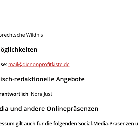
b­rechtsche Wildnis
g­lich­keiten
sse
:
mail@dienonprofitkiste.de
s­tisch-redak­tio­nelle Angebote
rant­wortlich
: Nora Just
edia und andere Onlinepräsenzen
ssum gilt auch für die folgenden Social-Media-Präsenzen 