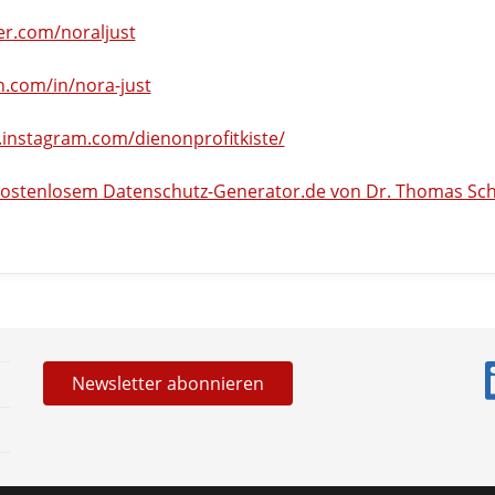
ter.com/noraljust
n.com/in/nora-just
.instagram.com/dienonprofitkiste/
t kosten­losem Datenschutz-Generator.de von Dr. Thomas S
News­letter abonnieren