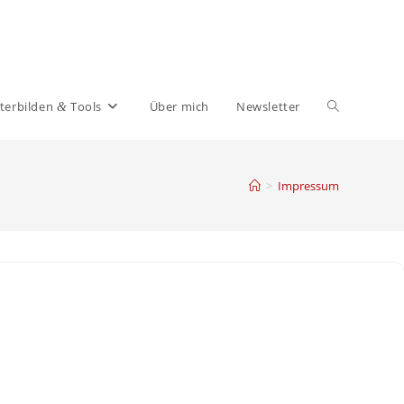
Website-
ter­bilden
Tools
Über mich
News­letter
&
Suche
>
Impressum
umschalten