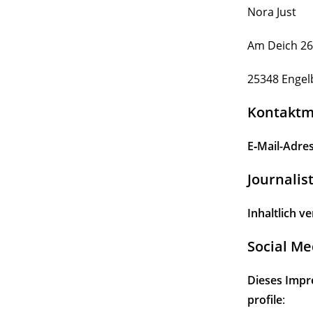
Nora Just
Am Deich 26
25348 Engel­
Kontakt­mö
E‑Mail-Adre
Jour­na­li
Inhaltlich ve
Social M
Dieses Impre
profile
: