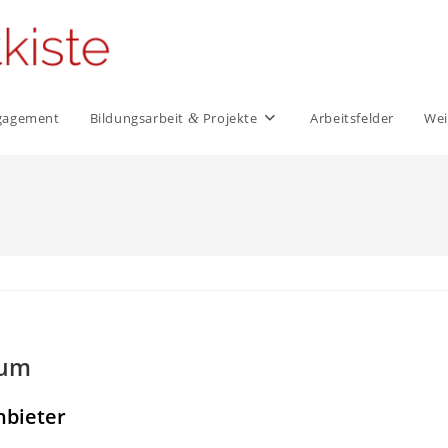
Engagement
Bildungs­arbeit
Projekte
Arbeits­felder
Wei
&
sum
n­bieter