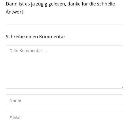
Dann ist es ja zügig gelesen, danke für die schnelle
Antwort!
Schreibe einen Kommentar
Kommentieren
Gib
deinen
Namen
Gib
oder
deine
Benutzernamen