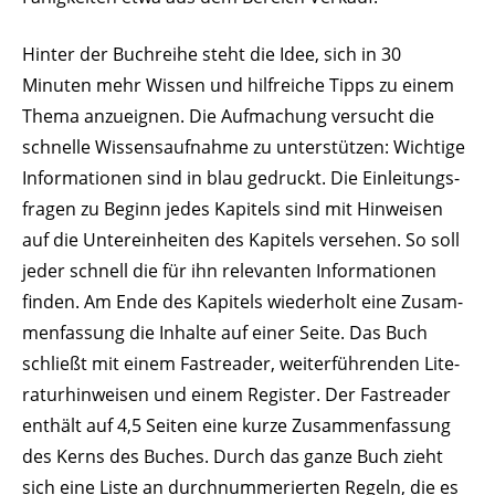
Hinter der Buch­reihe steht die Idee, sich in 30
Minuten mehr Wissen und hilf­reiche Tipps zu einem
Thema anzu­eignen. Die Aufma­chung versucht die
schnelle Wissens­auf­nahme zu unter­stützen: Wichtige
Infor­ma­tionen sind in blau gedruckt. Die Einlei­tungs­
fragen zu Beginn jedes Kapitels sind mit Hinweisen
auf die Unter­ein­heiten des Kapitels versehen. So soll
jeder schnell die für ihn rele­vanten Infor­ma­tionen
finden. Am Ende des Kapitels wiederholt eine Zusam­
men­fassung die Inhalte auf einer Seite. Das Buch
schließt mit einem Fastreader, weiter­füh­renden Lite­
ra­tur­hin­weisen und einem Register. Der Fastreader
enthält auf 4,5 Seiten eine kurze Zusam­men­fassung
des Kerns des Buches. Durch das ganze Buch zieht
sich eine Liste an durch­num­me­rierten Regeln, die es