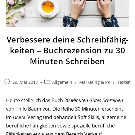
Verbessere deine Schreib­fä­hig­
keiten – Buch­re­zension zu 30
Minuten Schreiben
Beitrag
Beitrags-
29. Mai 2017
Allgemein
/
Marketing & PR
/
Texten
veröffentlicht:
Kategorie:
Heute stelle ich das Buch
30 Minuten Gutes Schreiben
von Thilo Baum vor. Die Reihe 30 Minuten erscheint
im
Verlag und behandelt Soft Skills, allge­meine
GABAL
beruf­liche Fähig­keiten sowie spezielle beruf­liche
Fähig­keiten etwa aus dem Bereich Verkauf.