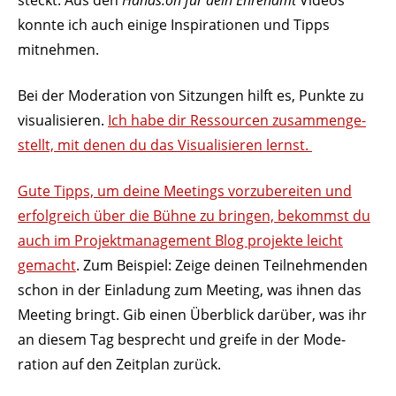
steckt. Aus den
Hands.on für dein Ehrenamt
Videos
konnte ich auch einige Inspi­ra­tionen und Tipps
mitnehmen.
Bei der Mode­ration von Sitzungen hilft es, Punkte zu
visua­li­sieren.
Ich habe dir Ressourcen zusam­men­ge­
stellt, mit denen du das Visua­li­sieren lernst.
Gute Tipps, um deine Meetings vorzu­be­reiten und
erfolg­reich über die Bühne zu bringen, bekommst du
auch im Projekt­ma­nagement Blog projekte leicht
gemacht
. Zum Beispiel: Zeige deinen Teil­neh­menden
schon in der Einladung zum Meeting, was ihnen das
Meeting bringt. Gib einen Über­blick darüber, was ihr
an diesem Tag besprecht und greife in der Mode­
ration auf den Zeitplan zurück.