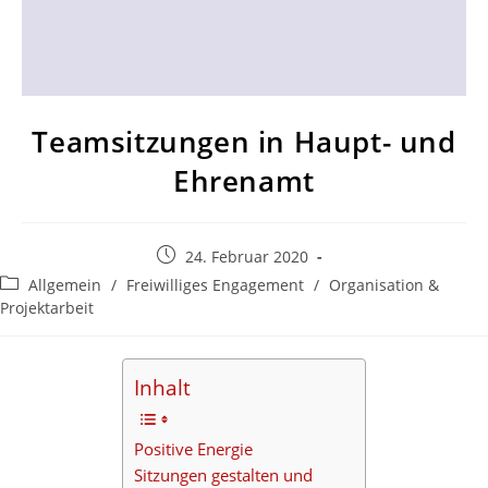
Team­sit­zungen in Haupt- und
Ehrenamt
Beitrag
24. Februar 2020
veröffentlicht:
Beitrags-
Allgemein
/
Freiwilliges Engagement
/
Organisation &
Kategorie:
Projektarbeit
Inhalt
Positive Energie
Sitzungen gestalten und