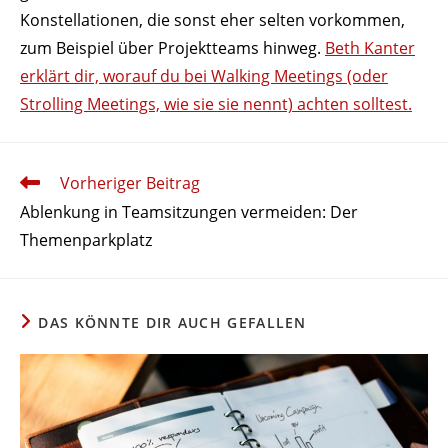
Konstel­la­tionen, die sonst eher selten vorkommen,
zum Beispiel über Projekt­teams hinweg.
Beth Kanter
erklärt dir, worauf du bei Walking Meetings (oder
Strolling Meetings, wie sie sie nennt) achten solltest.
Weitere
Vorheriger Beitrag
Artikel
Ablenkung in Team­sit­zungen vermeiden: Der
ansehen
Themenparkplatz
DAS KÖNNTE DIR AUCH GEFALLEN