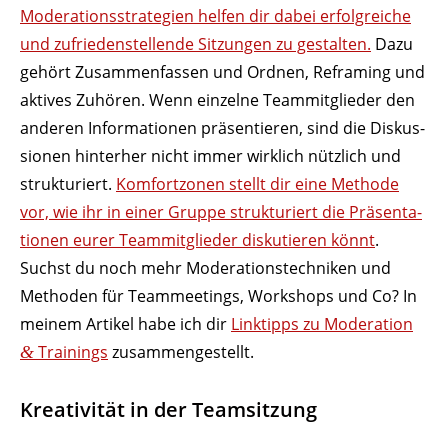
Mode­ra­ti­ons­stra­tegien helfen dir dabei erfolg­reiche
und zufrie­den­stel­lende Sitzungen zu gestalten.
Dazu
gehört Zusam­men­fassen und Ordnen, Reframing und
aktives Zuhören. Wenn einzelne Team­mit­glieder den
anderen Infor­ma­tionen präsen­tieren, sind die Diskus­
sionen hinterher nicht immer wirklich nützlich und
struk­tu­riert.
Komfort­zonen stellt dir eine Methode
vor, wie ihr in einer Gruppe struk­tu­riert die Präsen­ta­
tionen eurer Team­mit­glieder disku­tieren könnt
.
Suchst du noch mehr Mode­ra­ti­ons­tech­niken und
Methoden für Team­mee­tings, Work­shops und Co? In
meinem Artikel habe ich dir
Link­tipps zu Mode­ration
Trai­nings
zusammengestellt.
&
Krea­ti­vität in der Teamsitzung