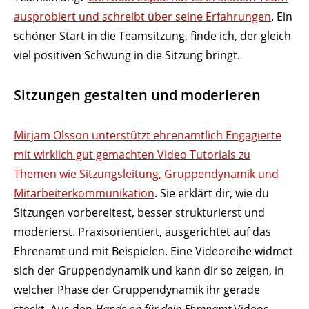
auspro­biert und schreibt über seine Erfah­rungen
. Ein
schöner Start in die Team­sitzung, finde ich, der gleich
viel posi­tiven Schwung in die Sitzung bringt.
Sitzungen gestalten und moderieren
Mirjam Olsson unter­stützt ehren­amtlich Enga­gierte
mit wirklich gut gemachten Video Tuto­rials zu
Themen wie Sitzungs­leitung, Grup­pen­dy­namik und
Mitar­bei­ter­kom­mu­ni­kation
. Sie erklärt dir, wie du
Sitzungen vorbe­reitest, besser struk­tu­rierst und
mode­rierst. Praxis­ori­en­tiert, ausge­richtet auf das
Ehrenamt und mit Beispielen. Eine Vide­oreihe widmet
sich der Grup­pen­dy­namik und kann dir so zeigen, in
welcher Phase der Grup­pen­dy­namik ihr gerade