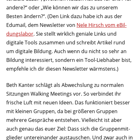
andere?“ oder „Wie können wir das zu unserem
Besten ändern?“. (Den Link dazu habe ich aus der
Edumail, dem News­letter von
Nele Hirsch vom eBil­
dungs­labor
. Sie stellt wirklich geniale Links und
digitale Tools zusammen und schreibt Artikel rund
um digitale Bildung. Auch wenn du nicht so sehr an
Bildung inter­es­siert, sondern ein Tool-Lieb­haber bist,
empfehle ich dir diesen News­letter wärmstens.)
Beth Kanter schlägt als Abwechslung zu normalen
Sitzungen Walking Meetings vor. So verbindet ihr
frische Luft mit neuen Ideen. Das funk­tio­niert besser
mit kleinen Gruppen, da bei größeren Gruppen
mehrere Gespräche entstehen. Viel­leicht ist aber
auch genau das euer Ziel: Dass sich die Grup­pen­mit­
glieder unter­ein­ander austau­schen. Und zwar auch in