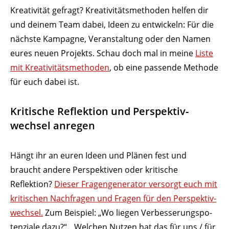
Krea­ti­vität gefragt? Krea­ti­vi­täts­me­thoden helfen dir
und deinem Team dabei, Ideen zu entwi­ckeln: Für die
nächste Kampagne, Veran­staltung oder den Namen
eures neuen Projekts. Schau doch mal in meine
Liste
mit Krea­ti­vi­täts­me­thoden
, ob eine passende Methode
für euch dabei ist.
Kritische Reflektion und Perspek­tiv­
wechsel anregen
Hängt ihr an euren Ideen und Plänen fest und
braucht andere Perspek­tiven oder kritische
Reflektion?
Dieser Fragen­ge­ne­rator versorgt euch mit
kriti­schen Nach­fragen und Fragen für den Perspek­tiv­
wechsel.
Zum Beispiel: „Wo liegen Verbes­se­rungs­po­
ten­ziale dazu?“, „Welchen Nutzen hat das für uns / für