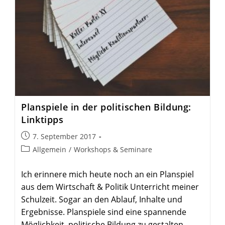
Plan­spiele in der poli­ti­schen Bildung:
Linktipps
Beitrag
7. September 2017
veröffentlicht:
Beitrags-
Allgemein
/
Workshops & Seminare
Kategorie:
Ich erinnere mich heute noch an ein Planspiel
aus dem Wirtschaft & Politik Unterricht meiner
Schulzeit. Sogar an den Ablauf, Inhalte und
Ergebnisse. Planspiele sind eine spannende
Möglichkeit, politische Bildung zu gestalten.