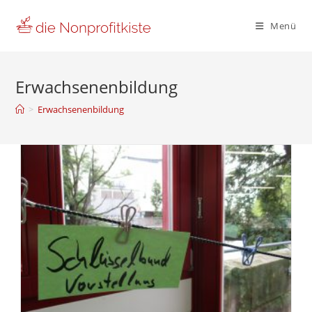
Zum
Inhalt
Menü
springen
Erwachsenenbildung
>
Erwachsenenbildung