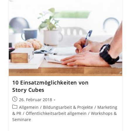
10 Einsatz­mög­lich­keiten von
Story Cubes
Beitrag
26. Februar 2018
veröffentlicht:
Beitrags-
Allgemein
/
Bildungsarbeit & Projekte
/
Marketing
Kategorie:
& PR
/
Öffentlichkeitsarbeit allgemein
/
Workshops &
Seminare