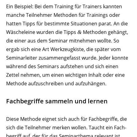
Ein Beispiel: Bei dem Training für Trainers kannten
manche Teil­nehmer Methoden für Trai­nings oder
hatten Tipps für bestimmte Situa­tionen parat. An die
Wäsche­leine wurden die Tipps
Methoden gehängt,
&
die einer aus dem Seminar mitnehmen wollte. So
ergab sich eine Art Werk­zeug­kiste, die später vom
Semi­nar­leiter zusam­men­ge­fasst wurde. Jeder konnte
während des Seminars aufstehen und sich einen
Zettel nehmen, um einen wich­tigen Inhalt oder eine
Methode aufzu­schreiben und aufzuhängen.
Fach­be­griffe sammeln und lernen
Diese Methode eignet sich auch für Fach­be­griffe, die
sich die Teil­nehmer merken wollen. Taucht ein Fach­
be­griff auf, der für das Semi­nar­thema relevant ist,