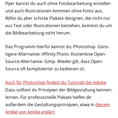
Flyer kannst du auch ohne Foto­be­ar­beitung erstellen
und auch Illus­tra­tionen kommen ohne Fotos aus.
Willst du aber schicke Plakate designen, die nicht nur
aus Text oder Illus­tra­tionen bestehen, kommst du um
die Bild­be­ar­beitung nicht herum.
Das Programm hierfür kennst du: Photoshop. Güns­
tigere Alter­native: Affinity Photo. Kostenlose Open-
Source-Alter­native: Gimp. Wieder gilt, dass Open-
Source oft kompli­zierter zu bedienen ist.
Auch für Photoshop findest du Tuto­rials bei Adobe
.
Dazu solltest du Prin­zipien der Bild­ge­staltung kennen­
lernen. Für profes­sio­nelle Plakate helfen dir
außerdem die Gestal­tungs­prin­zipien, etwa in
diesem
Artikel von Adobe erklärt
.