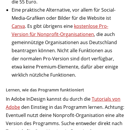
die 55 Euro.
Eine prak­tische Alter­native, vor allem für Social-
Media-Grafiken oder Bilder für die Website ist
Canva
. Es gibt übrigens eine
kostenlose Pro-
Version für Nonprofit-Orga­ni­sa­tionen
, die auch
gemein­nützige Orga­ni­sa­tionen aus Deutschland
bean­tragen können. Nicht alle Funk­tionen aus
der normalen Pro-Version sind dort verfügbar,
etwa keine Premium-Elemente, dafür aber einige
wirklich nütz­liche Funktionen.
Lernen, wie das Programm funktioniert
In Adobe InDesign kannst du durch die
Tuto­rials von
Adobe
den Einstieg in das Programm lernen. Achtung:
Even­tuell nutzt deine Nonprofit-Orga­ni­sation eine alte
Version des Programms. Suche entweder direkt nach