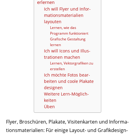
erlernen
Ich will Flyer und Infor­
ma­ti­ons­ma­te­rialien
layouten
Lernen, wie das
Programm funktioniert
Grafische Gestaltung
lernen
Ich will Icons und Illus­
tra­tionen machen
Lernen, Vektor­gra­fiken zu
erstellen
Ich möchte Fotos bear­
beiten und coole Plakate
designen
Weitere Lern-Möglich­
keiten
Üben
Flyer, Broschüren, Plakate, Visi­ten­karten und Infor­ma­
ti­ons­ma­te­rialien: Für einige Layout- und Grafik­design-