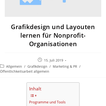
Grafik­design und Layouten
lernen für Nonprofit-
Organisationen
Beitrag
15. Juli 2019
veröffentlicht:
Beitrags-
Allgemein
/
Grafikdesign
/
Marketing & PR
/
Kategorie:
Öffentlichkeitsarbeit allgemein
Inhalt
Programme und Tools