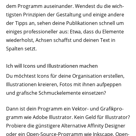
dem Programm ausein­ander. Wendest du die wich­
tigsten Prin­zipien der Gestaltung und einige andere
der Tipps an, sehen deine Publi­ka­tionen schnell um
einiges profes­sio­neller aus: Etwa, dass du Elemente
wieder­holst, Achsen schaffst und deinen Text in
Spalten setzt.
Ich will Icons und Illus­tra­tionen machen
Du möchtest Icons für deine Orga­ni­sation erstellen,
Illus­tra­tionen kreieren, Fotos mit ihnen aufpeppen
und grafische Schmuck­ele­mente einsetzen?
Dann ist dein Programm ein Vektor- und Grafik­pro­
gramm wie Adobe Illus­trator. Kein Geld für Illus­trator?
Probiere die güns­tigere Alter­native Affinity Designer
oder ein Open-Source-Programm wie Inkscape. Open-