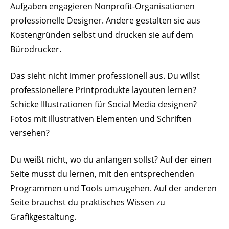
Aufgaben enga­gieren Nonprofit-Orga­ni­sa­tionen
profes­sio­nelle Designer. Andere gestalten sie aus
Kosten­gründen selbst und drucken sie auf dem
Bürodrucker.
Das sieht nicht immer profes­sionell aus. Du willst
profes­sio­nellere Print­pro­dukte layouten lernen?
Schicke Illus­tra­tionen für Social Media designen?
Fotos mit illus­tra­tiven Elementen und Schriften
versehen?
Du weißt nicht, wo du anfangen sollst? Auf der einen
Seite musst du lernen, mit den entspre­chenden
Programmen und Tools umzu­gehen. Auf der anderen
Seite brauchst du prak­ti­sches Wissen zu
Grafikgestaltung.