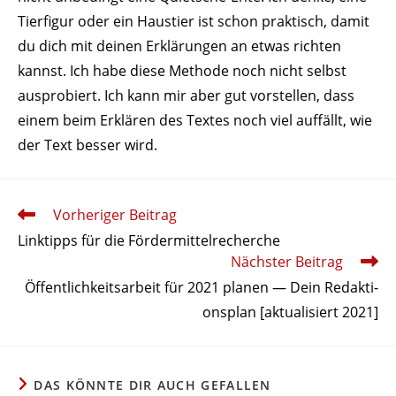
Tier­figur oder ein Haustier ist schon prak­tisch, damit
du dich mit deinen Erklä­rungen an etwas richten
kannst. Ich habe diese Methode noch nicht selbst
auspro­biert. Ich kann mir aber gut vorstellen, dass
einem beim Erklären des Textes noch viel auffällt, wie
der Text besser wird.
Weitere
Vorheriger Beitrag
Artikel
Link­tipps für die Fördermittelrecherche
ansehen
Nächster Beitrag
Öffent­lich­keits­arbeit für 2021 planen — Dein Redak­ti­
onsplan [aktua­li­siert 2021]
DAS KÖNNTE DIR AUCH GEFALLEN