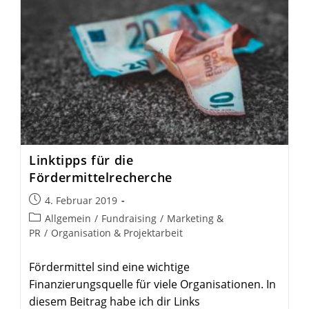
Link­tipps für die
Fördermittelrecherche
Beitrag
4. Februar 2019
veröffentlicht:
Beitrags-
Allgemein
/
Fundraising
/
Marketing &
Kategorie:
PR
/
Organisation & Projektarbeit
Fördermittel sind eine wichtige
Finanzierungsquelle für viele Organisationen. In
diesem Beitrag habe ich dir Links