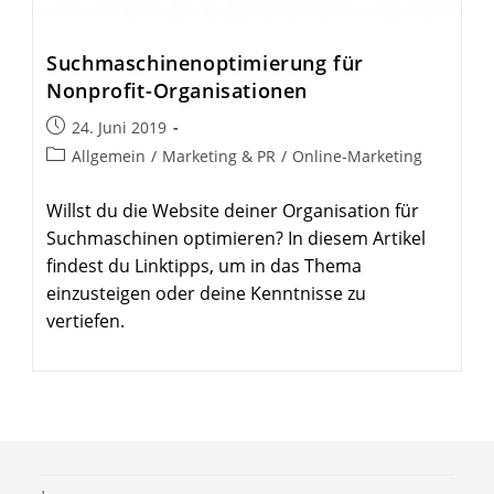
Such­ma­schi­nen­op­ti­mierung für
Nonprofit-Organisationen
Beitrag
24. Juni 2019
veröffentlicht:
Beitrags-
Allgemein
/
Marketing & PR
/
Online-Marketing
Kategorie:
Willst du die Website deiner Organisation für
Suchmaschinen optimieren? In diesem Artikel
findest du Linktipps, um in das Thema
einzusteigen oder deine Kenntnisse zu
vertiefen.