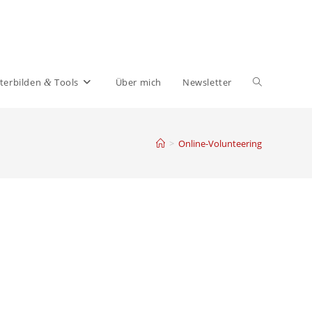
Website-
ter­bilden
Tools
Über mich
News­letter
&
Suche
>
Online-Volunteering
umschalten