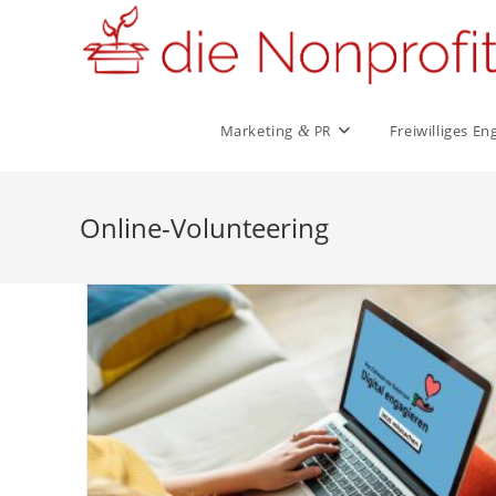
Zum
Inhalt
springen
Marketing
Frei­wil­liges 
&
PR
Online-Volunteering